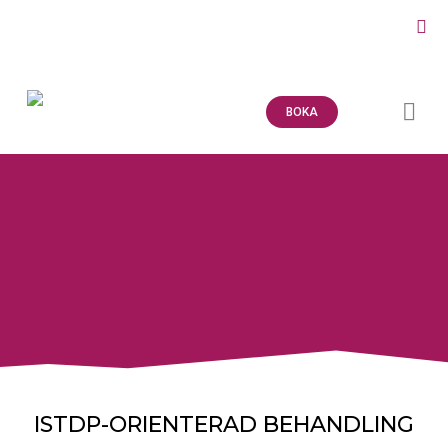
Hoppa
till
innehåll
BOKA
PSYKIATRISK MOT
ISTDP-ORIENTERAD BEHANDLING