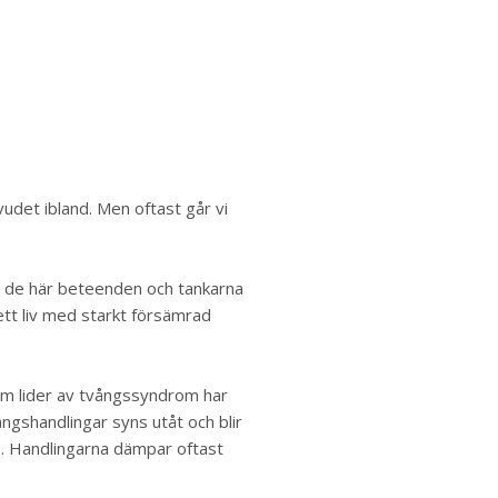
vudet ibland. Men oftast går vi
n de här beteenden och tankarna
ett liv med starkt försämrad
om lider av tvångssyndrom har
gshandlingar syns utåt och blir
se. Handlingarna dämpar oftast