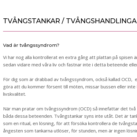
TVÅNGSTANKAR / TVÅNGSHANDLINGA
Vad är tvångssyndrom?
Vi har nog alla kontrollerat en extra gång att plattan på spisen
sedan vidare med våra liv och fastnar inte i detta beteende eller
För dig som är drabbad av tvångssyndrom, också kallad OCD, e
göra att du kommer försent till möten, missar bussen eller int
livskvalitet.
När man pratar om tvångssyndrom (OCD) så innefattar det två o
båda dessa beteenden. Tvångstankar syns inte utåt. Det är tan
som en ritual, en lösning, för att försöka kontrollera de tvångs
ångesten som tankarna utlöser, för stunden, men är ingen lösnin