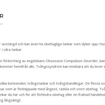
R
 är avstängd och kan även ha obehagliga tankar som dyker upp i hu
 i våra tankar.
n förkortning av engelskans Obsessive Compulsive Disorder, ka
e kommer hemifrån alls. Tvångssyndrom kan innebära att du lever 
lika beteenden; tvångstankar och tvångshandlingar. De flesta s
kar som är förknippade med ångest, rädsla och stort obehag. Tvån
tankar du har och för att förhindra obehag eller en fruktad händel
g långsiktigt.