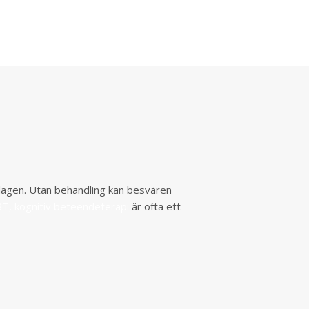
ardagen. Utan behandling kan besvären
T, kognitiv beteendeterapi
är ofta ett