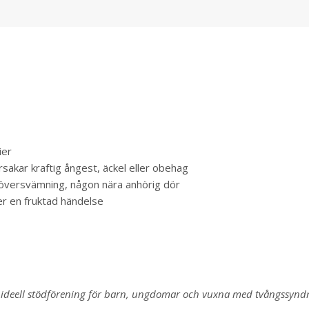
ier
akar kraftig ångest, äckel eller obehag
r översvämning, någon nära anhörig dör
er en fruktad händelse
 ideell stödförening för barn, ungdomar och vuxna med tvångssynd